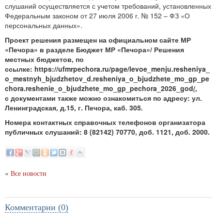
слушаний осуществляется с учетом требований, установленных
Федеральным законом от 27 июля 2006 г. № 152 – ФЗ «О
персональных данных».
Проект решения размещен на официальном сайте МР
«Печора» в разделе Бюджет МР «Печора»/ Решения
местных бюджетов, по
ссылке:
https://ufmrpechora.ru/page/levoe_menju.resheniya_
o_mestnyh_bjudzhetov_d.resheniya_o_bjudzhete_mo_gp_pe
chora.reshenie_o_bjudzhete_mo_gp_pechora_2026_god
/
,
с
документами также можно ознакомиться по адресу: ул.
Ленинградская, д.15, г. Печора, каб. 305.
Номера контактных справочных телефонов организатора
публичных слушаний: 8 (82142) 70770, доб. 1121, доб. 2000.
«
Все новости
Комментарии (0)