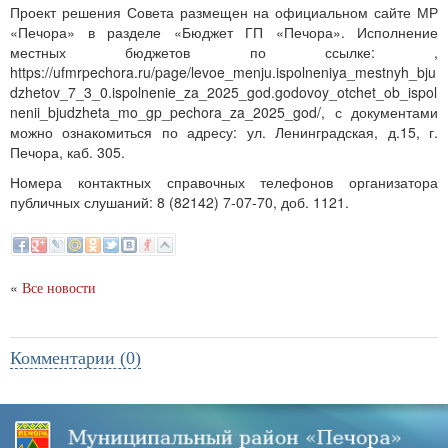
Проект решения Совета размещен на официальном сайте МР
«Печора» в разделе «Бюджет ГП «Печора». Исполнение
местных бюджетов по ссылке: ,
https://ufmrpechora.ru/page/levoe_menju.ispolneniya_mestnyh_bju
dzhetov_7_3_0.ispolnenie_za_2025_god.godovoy_otchet_ob_ispol
nenii_bjudzheta_mo_gp_pechora_za_2025_god/, с документами
можно ознакомиться по адресу: ул. Ленинградская, д.15, г.
Печора, каб. 305.
Номера контактных справочных телефонов организатора
публичных слушаний: 8 (82142) 7-07-70, доб. 1121.
«
Все новости
Комментарии (0)