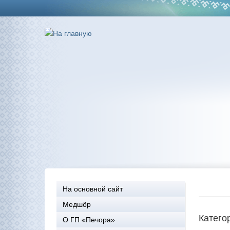
На основной сайт
Медшöр
Катего
О ГП «Печора»