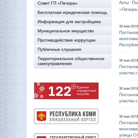
Акты
По
Совет ГП «Печора»
«Печора
Бесплатная юридическая помощь
Информация для застройщика
30 мая 201
Муниципальное имущество
Постанов
многоква
Противодействие коррупции
Республи
Публичные слушания
Территориальное общественное
30 мая 201
самоуправление
Постанов
участка 
30 мая 201
Постанов
участка 
30 мая 201
Постанов
многоква
улицы С