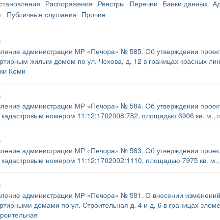
становления
Распоряжения
Реестры
Перечни
Банки данных
А
»
Публичные слушания
Прочие
8
ление администрации МР «Печора» № 585. Об утверждении проект
ртирным жилым домом по ул. Чехова, д. 12 в границах красных лини
ки Коми
8
ление администрации МР «Печора» № 584. Об утверждении проект
с кадастровым номером 11:12:1702008:782, площадью 6906 кв. м., 
8
ление администрации МР «Печора» № 583. Об утверждении проект
с кадастровым номером 11:12:1702002:1110, площадью 7975 кв. м., 
8
ление администрации МР «Печора» № 581. О внесении изменений 
ртирными домами по ул. Строительная д. 4 и д. 6 в границах элем
троительная