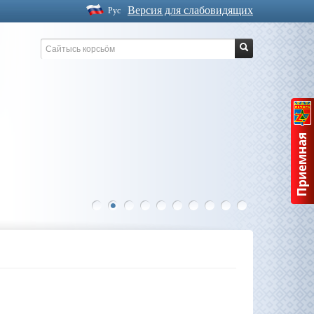
Версия для слабовидящих
Рус
1
2
3
4
5
6
7
8
9
10